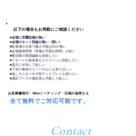
まずは最短当日中に
お見積書を発行いたします。
以下の場合もお気軽にご相談ください
■会場に音響設備が無い
■会場のネット回線が無い（弱い）
■駐車場や台車で搬入可能なEVが無い
■会場確保時間（準備が可能な時間）が短い
■配信後の簡易編集も依頼したい
​■リモートの発表者もスクリーンに投影したい
■遠方に出張して欲しい
■下見や事前のリハーサルにも来てほしい
■返しモニターや大型ディスプレイも借りたい
​■通訳ブースや通訳者も手配して欲しい
お見積書発行・Webミーティング・日程の仮押さえ
全て無料でご対応可能です。
Contact