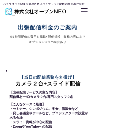
ハイブリッド開催を成功させるハイブリッド配信の技術専門会社
株式会社オープンNEO
出張配信料金のご案内
※3時間配信の費用を掲載/ 開催規模・業務内容により
オプション追加の場合あり
会場出張 配信サービス
目安179,000円
（税別）
【当日の配信業務を丸投げ】
カメラ２台+スライド配信
【出張配信サービスの主な内容】
配信機材一式/カメラ２台/専門スタッフ２名
【こんなケースに最適】
・セミナー、シンポジウム、学会、講演会など
・貸し会議室やホールなど、プロジェクターの設置が
ある会場
​・スライド資料が中心の配信
・ZoomやYouTubeへの配信