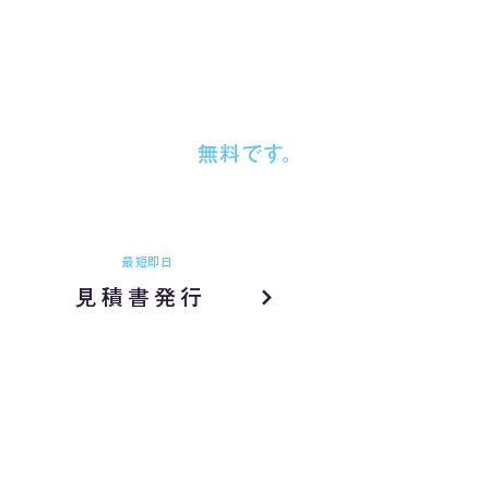
お問い合わせ
お見積書発行
だけでなく、
日程仮押さえも
無料です。
相見積もり、費用感確認だけでも
お気軽にお問い合わせください。
最短即日
PDF発行
見積書発行
- 初回限定 20,000円お値引き実施中 -
サービス資料ダウンロード
サービス資料も