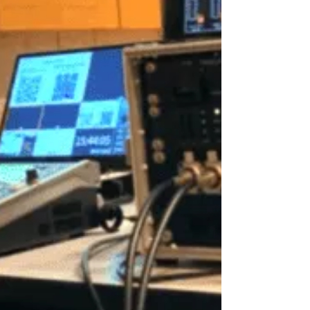
場回線だけに依存せず、複数キャリア（SoftBank/
楽天など）のモバイル回線を持ち込み、リスク分
散を行う。 ホットスタンバイ 予備PCを常時Zoom
に接続しておき、万が一の切断時も1秒で切り替え
られる体制を作る。 はじめに こんにちは、 株式会
社オープンNEO です。 重要な決算説明会や学会、
失敗できないウェビナーの担当者様から、「会場
にWi-Fiがあるのですが、これで配信しても大丈夫
ですか？」というご相談をよくいただきます。 結
論から申し上げますと、 「Wi-Fiでの配信は、リス
クが高すぎるため推奨しません」 。 たとえスピー
ドテストで良い数値が出ていても、配信が