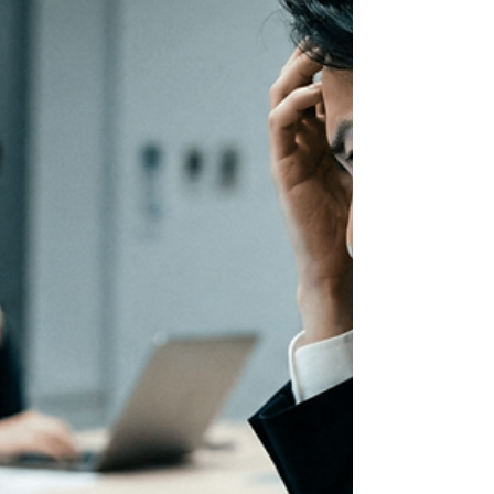
押さえ」と「業者問い合わせ」は同時に進めるべ
き。 （会場のネット環境や搬入条件をプロに見て
もらうため） 相見積もりのコツ 単価だけでなく
「予備機材・バックアップ体制」が含まれている
かを確認する。 2026年の傾向 リアル回帰が進む
中、ハイブリッド配信の需要は依然として高く、
優秀な業者は早期に埋まりやすい。 はじめに こん
にちは、ハイブリッド配信専門業者・ 株式会社オ
ープンNEO です。 2026年に入り、企業のキック
オフや春の学術集会、そして6月の株主総会に向け
たご相談が増えてまいりました。 初めて事務局を
担当される方からよく頂くのが、 「いつ頃から業
者を探せばいいですか？」「会場と業者、どっち
を先に決めるべきですか？」 というご質問です。
今回は、年間200件以上の現場をこなす私たちの視
点から、「希望の日程で、優秀なスタッフを押さ
えるためのスケジュール」を公開します。 2026年
の繁忙期はここ！業者が