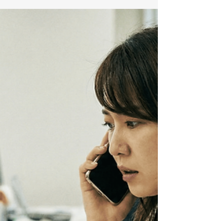
く「ウェビナー」を強く勧める
のか？
この記事の結論（30秒で分かる要点） お忙しい担
当者様のために、この記事の要点を最初にまとめ
ました。 リスク管理の徹底 Zoomウェビナーは参
加者のマイク・カメラを強制オフにできるため、
「参加者の生活音が流れる」「誤って画面共有さ
れる」といった放送事故をUIレベルで防げます。
プロ品質の事前準備 「実践セッション（リハーサ
ルモード）」機能により、本番直前まで視聴者を
入れずに、主催者と業者だけで映像・音声の最終
チェックが可能です。 事務局業務の効率化 終了時
に自動でアンケートページへ遷移させる機能があ
り、回答率が劇的に向上します。 オープンNEOの
推奨 私たちは機材トラブル等のリスクをゼロに近
づけるため、 独自の予備機材（ホットスタンバ
イ）と専門スタッフ2名体制 で、ウェビナーの機能
を最大限に活かした「盤石な配信」を提供しま
す。 なぜ、大事な講演会やセミナーで「Zoomミ
ーティング」を使ってはいけないのか？ 「Zoom
ミーティングの方が普段使い慣れているし、ライ