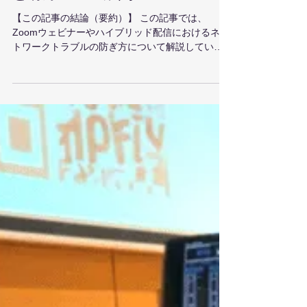
1月17日
【失敗回避】Zoomウェビナー
でWi-Fiは危険？プロが教える
「絶対に止まらない」回線準備
と有線LANの鉄則
【この記事の結論（要約）】 この記事では、
Zoomウェビナーやハイブリッド配信におけるネッ
トワークトラブルの防ぎ方について解説していま
す。 Wi-Fiのリスク 速度が出ていても「Ping（応
答速度）」や「Jitter（揺らぎ）」が不安定なた
め、配信には不向き。 物理的な安全性 電波干渉を
防ぐため、PCへの接続は必ず「有線LAN（カテゴ
リー6A推奨）」を使用する。 バックアップ体制 会